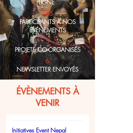
LIGNE
485
PARTICIPANTS À NOS
ÉVÉNEMENTS
5
PROJETS CO-ORGANISÉS
6
NEWSLETTER ENVOYÉS
ÉVÈNEMENTS À
VENIR
Initiatives Event Nepal