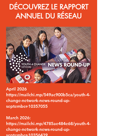
DÉCOUVREZ LE RAPPORT
ANNUEL DU RÉSEAU
April 2026
https://mailchi.mp/549ac900b5ca/youth-4-
change-network-news-round-up-
september-10357055
March 2026:
https://mailchi.mp/4785ae484e68/youth-4-
change-network-news-round-up-
september-10356439