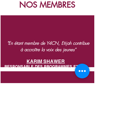
NOS MEMBRES
"En étant membre de Y4CN, Etijah contribue
à accroître la voix des jeunes"
KARIM SHAWER
RESPONSABLE DES PROGRAMMES
ETIJAH
"Y4CN est une opportunité pour l'association
d'apprendre des autres membres du réseau"
APOLLINE DE LAVARDE
QOSQO MAKI