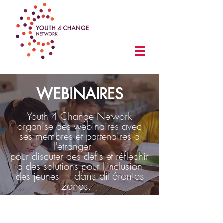
WEBINAIRES
Youth 4 Change Network
organise des webinaires avec
ses membres et partenaires à
l'étranger
pour discuter des défis et réfléchir
à des solutions pour l'inclusion
dans différentes
des jeunes
zones.
Consultant